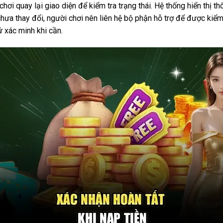
 chơi quay lại giao diện để kiểm tra trạng thái. Hệ thống hiển thị
hưa thay đổi, người chơi nên liên hệ bộ phận hỗ trợ để được kiểm t
 xác minh khi cần.