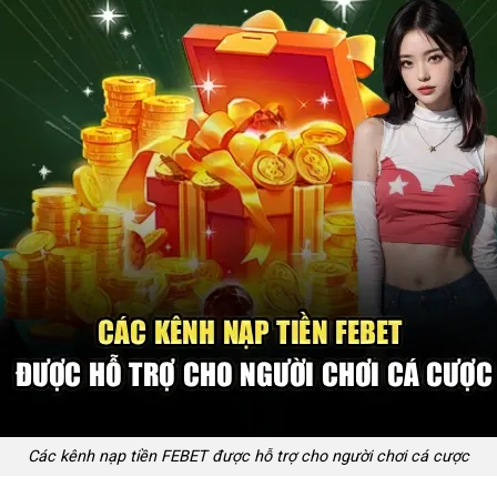
Các kênh nạp tiền FEBET được hỗ trợ cho người chơi cá cược