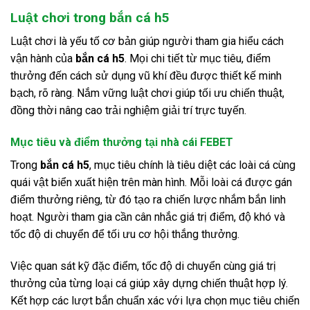
Luật chơi trong bắn cá h5
Luật chơi là yếu tố cơ bản giúp người tham gia hiểu cách vận
hành của
bắn cá h5
. Mọi chi tiết từ mục tiêu, điểm thưởng
đến cách sử dụng vũ khí đều được thiết kế minh bạch, rõ
ràng. Nắm vững luật chơi giúp tối ưu chiến thuật, đồng thời
nâng cao trải nghiệm giải trí trực tuyến.
Mục tiêu và điểm thưởng tại nhà cái FEBET
Trong
bắn cá h5
, mục tiêu chính là tiêu diệt các loài cá cùng
quái vật biển xuất hiện trên màn hình. Mỗi loài cá được gán
điểm thưởng riêng, từ đó tạo ra chiến lược nhắm bắn linh
hoạt. Người tham gia cần cân nhắc giá trị điểm, độ khó và
tốc độ di chuyển để tối ưu cơ hội thắng thưởng.
Việc quan sát kỹ đặc điểm, tốc độ di chuyển cùng giá trị
thưởng của từng loại cá giúp xây dựng chiến thuật hợp lý.
Kết hợp các lượt bắn chuẩn xác với lựa chọn mục tiêu chiến