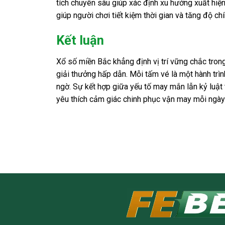
tích chuyên sâu giúp xác định xu hướng xuất hiệ
giúp người chơi tiết kiệm thời gian và tăng độ ch
Kết luận
Xổ số miền Bắc khẳng định vị trí vững chắc trong
giải thưởng hấp dẫn. Mỗi tấm vé là một hành trìn
ngờ. Sự kết hợp giữa yếu tố may mắn lẫn kỷ luật t
yêu thích cảm giác chinh phục vận may mỗi ngày