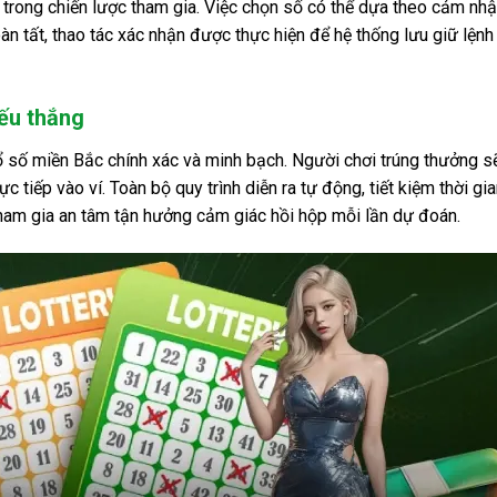
t trong chiến lược tham gia. Việc chọn số có thể dựa theo cảm nhậ
àn tất, thao tác xác nhận được thực hiện để hệ thống lưu giữ lệnh
nếu thắng
xổ số miền Bắc chính xác và minh bạch. Người chơi trúng thưởng s
ực tiếp vào ví. Toàn bộ quy trình diễn ra tự động, tiết kiệm thời gi
tham gia an tâm tận hưởng cảm giác hồi hộp mỗi lần dự đoán.