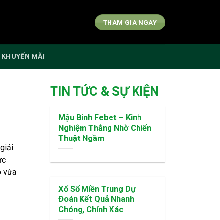
THAM GIA NGAY
KHUYẾN MÃI
TIN TỨC & SỰ KIỆN
Mậu Binh Febet – Kinh
Nghiệm Thắng Nhờ Chiến
Thuật Ngầm
 giải
ức
p vừa
Xổ Số Miền Trung Dự
Đoán Kết Quả Nhanh
Chóng, Chính Xác