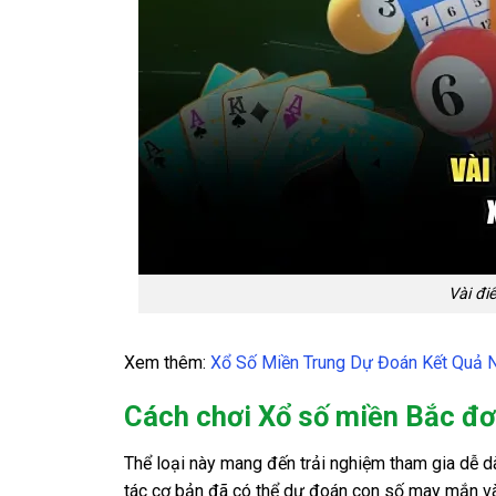
Vài đi
Xem thêm:
Xổ Số Miền Trung Dự Đoán Kết Quả N
Cách chơi Xổ số miền Bắc đơn
Thể loại này mang đến trải nghiệm tham gia dễ d
tác cơ bản đã có thể dự đoán con số may mắn và