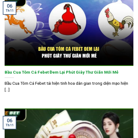
06
Th11
Bầu Cua Tôm Cá Febet Đem Lại Phút Giây Thư Giãn Mới Mẻ
Bầu Cua Tôm Cá Febet tái hiện tinh hoa dân gian trong diện mạo hiện
[...]
06
Th11