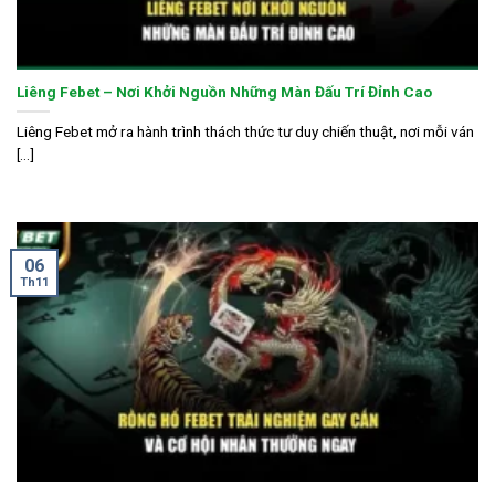
Liêng Febet – Nơi Khởi Nguồn Những Màn Đấu Trí Đỉnh Cao
Liêng Febet mở ra hành trình thách thức tư duy chiến thuật, nơi mỗi ván
[...]
06
Th11