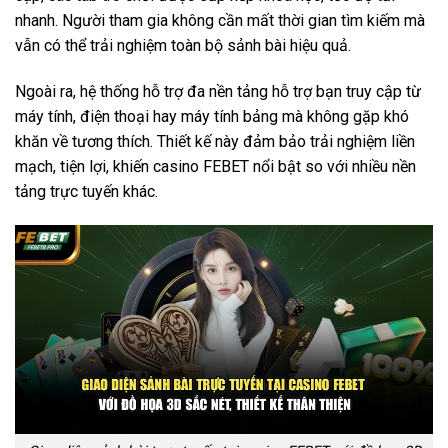
nhanh. Người tham gia không cần mất thời gian tìm kiếm mà
vẫn có thể trải nghiệm toàn bộ sảnh bài hiệu quả.
Ngoài ra, hệ thống hỗ trợ đa nền tảng hỗ trợ bạn truy cập từ
máy tính, điện thoại hay máy tính bảng mà không gặp khó
khăn về tương thích. Thiết kế này đảm bảo trải nghiệm liền
mạch, tiện lợi, khiến casino FEBET nổi bật so với nhiều nền
tảng trực tuyến khác.