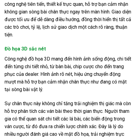
công nghệ tiên tiến, thiết kế trực quan, hỗ trợ bạn cảm nhận
không gian sòng bài chân thực ngay trên màn hình. Giao diện
được tối ưu để dễ dàng điều hướng, đồng thời hiển thị tất cả
các trò chơi, tỷ lệ, lịch sử giao dịch một cách rõ ràng, thuận
tiện.
Đồ họa 3D sắc nét
Công nghệ đồ họa 3D mang đến hình ảnh sống động, chi tiết
đến từng chi tiết nhỏ, từ bàn bài, chip cược cho đến trang
phục của dealer. Hình ảnh rõ nét, hiệu ứng chuyển động
mượt mà hỗ trợ bạn cảm nhận chân thực như đang có mặt
tại sòng bài vật lý.
Sự chân thực này không chỉ tăng trải nghiệm thị giác mà còn
hỗ trợ phân tích các ván bài theo thời gian thực. Người tham
gia có thể quan sát chi tiết các lá bài, các biến động trong
ván cược, từ đó đưa ra chiến lược chính xác. Đây là lý do
nhiều người đánh giá cao về mặt đồ họa, trải nghiệm trực