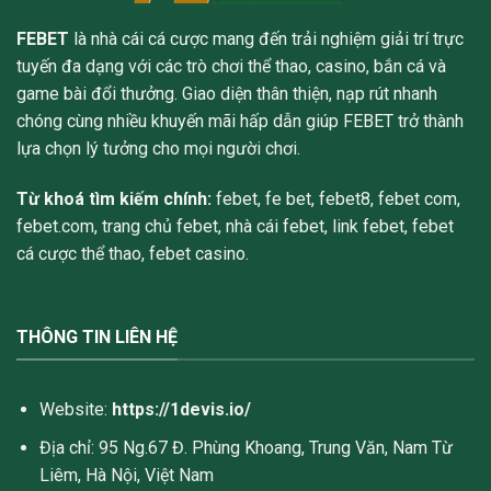
FEBET
là nhà cái cá cược mang đến trải nghiệm giải trí trực
tuyến đa dạng với các trò chơi thể thao, casino, bắn cá và
game bài đổi thưởng. Giao diện thân thiện, nạp rút nhanh
chóng cùng nhiều khuyến mãi hấp dẫn giúp FEBET trở thành
lựa chọn lý tưởng cho mọi người chơi.
Từ khoá tìm kiếm chính:
febet, fe bet, febet8, febet com,
febet.com, trang chủ febet, nhà cái febet, link febet, febet
cá cược thể thao, febet casino.
THÔNG TIN LIÊN HỆ
Website:
https://1devis.io/
Địa chỉ: 95 Ng.67 Đ. Phùng Khoang, Trung Văn, Nam Từ
Liêm, Hà Nội, Việt Nam