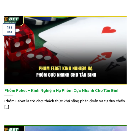
10
Th4
Phỏm Febet – Kinh Nghiệm Hạ Phỏm Cực Nhanh Cho Tân Binh
Phỏm Febet là trò chơi thách thức khả năng phán đoán và tư duy chiến
[...]