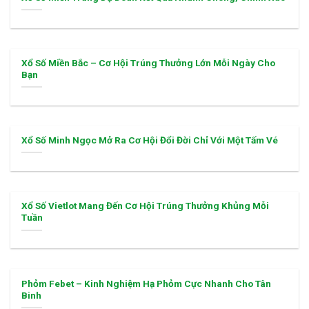
Xổ Số Miền Bắc – Cơ Hội Trúng Thưởng Lớn Mỗi Ngày Cho
Bạn
Xổ Số Minh Ngọc Mở Ra Cơ Hội Đổi Đời Chỉ Với Một Tấm Vé
Xổ Số Vietlot Mang Đến Cơ Hội Trúng Thưởng Khủng Mỗi
Tuần
Phỏm Febet – Kinh Nghiệm Hạ Phỏm Cực Nhanh Cho Tân
Binh