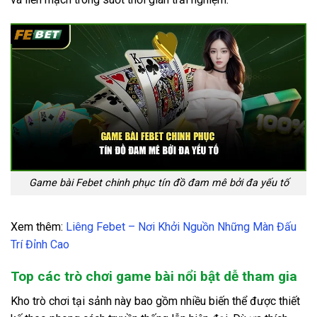
Game bài Febet chinh phục tín đồ đam mê bởi đa yếu tố
Xem thêm:
Liêng Febet – Nơi Khởi Nguồn Những Màn Đấu
Trí Đỉnh Cao
Top các trò chơi game bài nổi bật dễ tham gia
Kho trò chơi tại sảnh này bao gồm nhiều biến thể được thiết