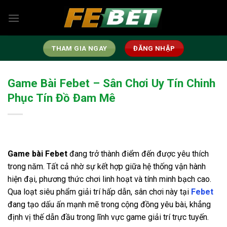
Bỏ
qua
nội
dung
THAM GIA NGAY
ĐĂNG NHẬP
Game Bài Febet – Sân Chơi Uy Tín Chinh
Phục Tín Đồ Đam Mê
Game bài Febet
đang trở thành điểm đến được yêu thích
trong năm. Tất cả nhờ sự kết hợp giữa hệ thống vận hành
hiện đại, phương thức chơi linh hoạt và tính minh bạch cao.
Qua loạt siêu phẩm giải trí hấp dẫn, sân chơi này tại
Febet
đang tạo dấu ấn mạnh mẽ trong cộng đồng yêu bài, khẳng
định vị thế dẫn đầu trong lĩnh vực game giải trí trực tuyến.