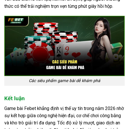
thức có thể trải nghiệm trọn vẹn từng phút giây hồi hộp.
Các siêu phẩm game bài dễ khám phá
Kết luận
Game bài Febet khẳng định vị thế uy tín trong năm 2026 nhờ
sự kết hợp giữa công nghệ hiện đại, cơ chế chơi công bằng
và kho trò giải trí đa dạng. Tốc độ xử lý mượt, giao dịch an