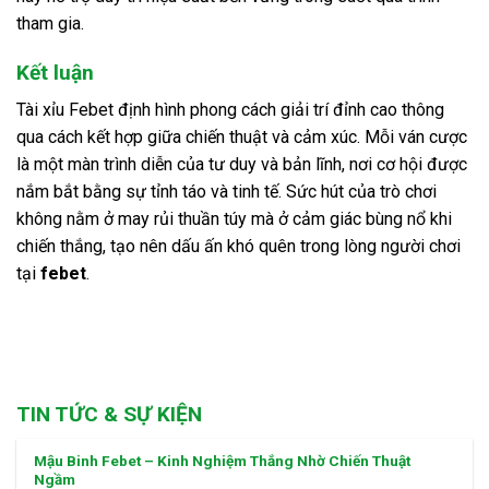
tham gia.
Kết luận
Tài xỉu Febet định hình phong cách giải trí đỉnh cao thông
qua cách kết hợp giữa chiến thuật và cảm xúc. Mỗi ván cược
là một màn trình diễn của tư duy và bản lĩnh, nơi cơ hội được
nắm bắt bằng sự tỉnh táo và tinh tế. Sức hút của trò chơi
không nằm ở may rủi thuần túy mà ở cảm giác bùng nổ khi
chiến thắng, tạo nên dấu ấn khó quên trong lòng người chơi
tại
febet
.
TIN TỨC & SỰ KIỆN
Mậu Binh Febet – Kinh Nghiệm Thắng Nhờ Chiến Thuật
Ngầm