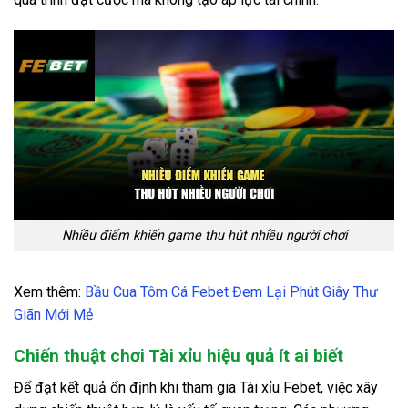
Nhiều điểm khiến game thu hút nhiều người chơi
Xem thêm:
Bầu Cua Tôm Cá Febet Đem Lại Phút Giây Thư
Giãn Mới Mẻ
Chiến thuật chơi Tài xỉu hiệu quả ít ai biết
Để đạt kết quả ổn định khi tham gia Tài xỉu Febet, việc xây