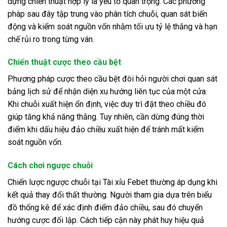
dựng chiến thuật hợp lý là yếu tố quan trọng. Các phương
pháp sau đây tập trung vào phân tích chuỗi, quan sát biến
động và kiểm soát nguồn vốn nhằm tối ưu tỷ lệ thắng và hạn
chế rủi ro trong từng ván.
Chiến thuật cược theo cầu bệt
Phương pháp cược theo cầu bệt đòi hỏi người chơi quan sát
bảng lịch sử để nhận diện xu hướng liên tục của một cửa.
Khi chuỗi xuất hiện ổn định, việc duy trì đặt theo chiều đó
giúp tăng khả năng thắng. Tuy nhiên, cần dừng đúng thời
điểm khi dấu hiệu đảo chiều xuất hiện để tránh mất kiểm
soát nguồn vốn.
Cách chơi ngược chuỗi
Chiến lược ngược chuỗi tại Tài xỉu Febet thường áp dụng khi
kết quả thay đổi thất thường. Người tham gia dựa trên biểu
đồ thống kê để xác định điểm đảo chiều, sau đó chuyển
hướng cược đối lập. Cách tiếp cận này phát huy hiệu quả