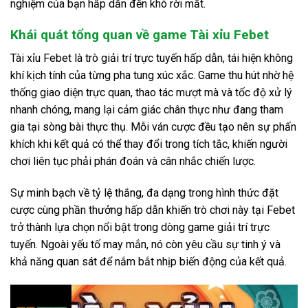
nghiệm của bạn hấp dẫn đến khó rời mắt.
Khái quát tổng quan về game Tài xỉu Febet
Tài xỉu Febet là trò giải trí trực tuyến hấp dẫn, tái hiện không
khí kịch tính của từng pha tung xúc xắc. Game thu hút nhờ hệ
thống giao diện trực quan, thao tác mượt mà và tốc độ xử lý
nhanh chóng, mang lại cảm giác chân thực như đang tham
gia tại sòng bài thực thụ. Mỗi ván cược đều tạo nên sự phấn
khích khi kết quả có thể thay đổi trong tích tắc, khiến người
chơi liên tục phải phán đoán và cân nhắc chiến lược.
Sự minh bạch về tỷ lệ thắng, đa dạng trong hình thức đặt
cược cùng phần thưởng hấp dẫn khiến trò chơi này tại Febet
trở thành lựa chọn nổi bật trong dòng game giải trí trực
tuyến. Ngoài yếu tố may mắn, nó còn yêu cầu sự tinh ý và
khả năng quan sát để nắm bắt nhịp biến động của kết quả.