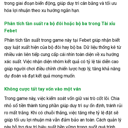
trong giai đoạn biến động, giúp duy trì cân bằng và tối ưu
hóa lợi nhuận theo xu hướng ngắn hạn.
Phân tích tần suất ra bộ đôi hoặc bộ ba trong Tài xỉu
Febet
Phân tích tần suất trong game này tại Febet giúp nhận biết
quy luật xuất hiện của bộ đôi hay bộ ba. Dữ liệu thống kê từ
nhiều ván liên tiếp cung cấp cái nhìn toàn diện về xu hướng
xác suất. Việc nhận diện nhóm kết quả có tỷ lệ tái diễn cao
giúp người chơi điều chỉnh chiến lược hợp lý, tăng khả năng
dự đoán và đạt kết quả mong muốn.
Không cược tất tay vốn vào một ván
Trong game này, việc kiểm soát vốn giữ vai trò cốt lõi. Chia
nhỏ số tiền thành từng phần giúp duy trì sự ổn định, tránh rủi
ro mất trắng. Khi có chuỗi thắng, việc tăng nhẹ tỷ lệ đặt sẽ
giúp tối ưu lợi nhuận mà vẫn đảm bảo an toàn. Cách quản lý
này hỗ trợ duy trì hiệu suất bền vững trong suốt quá trình