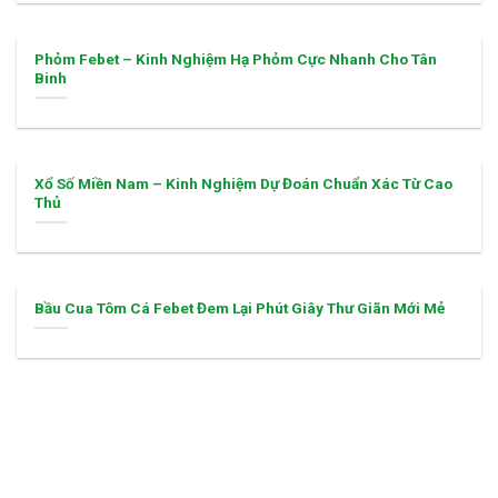
Phỏm Febet – Kinh Nghiệm Hạ Phỏm Cực Nhanh Cho Tân
Binh
Xổ Số Miền Nam – Kinh Nghiệm Dự Đoán Chuẩn Xác Từ Cao
Thủ
Bầu Cua Tôm Cá Febet Đem Lại Phút Giây Thư Giãn Mới Mẻ