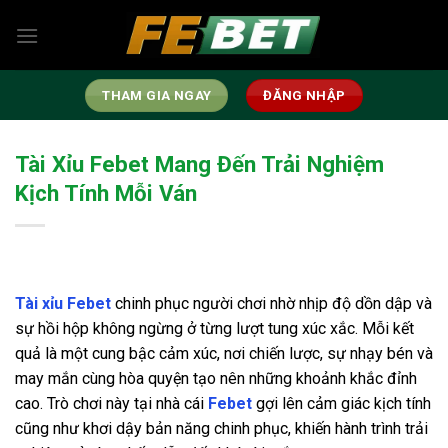
Bỏ
qua
nội
dung
THAM GIA NGAY
ĐĂNG NHẬP
Tài Xỉu Febet Mang Đến Trải Nghiệm
Kịch Tính Mỗi Ván
Tài xỉu Febet
chinh phục người chơi nhờ nhịp độ dồn dập và
sự hồi hộp không ngừng ở từng lượt tung xúc xắc. Mỗi kết
quả là một cung bậc cảm xúc, nơi chiến lược, sự nhạy bén và
may mắn cùng hòa quyện tạo nên những khoảnh khắc đỉnh
cao. Trò chơi này tại nhà cái
Febet
gợi lên cảm giác kịch tính
cũng như khơi dậy bản năng chinh phục, khiến hành trình trải